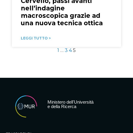
Cervello, passi avanti
nell’indagine
macroscopica grazie ad
una nuova tecnica ottica
LEGGI TUTTO >
1
…
3
4
5
Ministero dell'Università
e della Ricerca