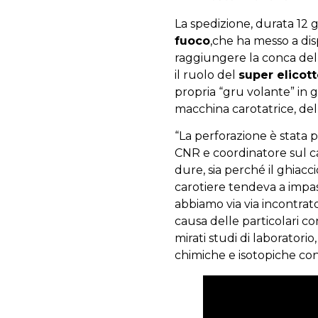
La spedizione, durata 12 gi
fuoco
,che ha messo a di
raggiungere la conca del 
il ruolo del
super elicot
propria “gru volante” in g
macchina carotatrice, del
“La perforazione è stata p
CNR e coordinatore sul c
dure, sia perché il ghiacc
carotiere tendeva a impast
abbiamo via via incontrato
causa delle particolari con
mirati studi di laboratori
chimiche e isotopiche cons