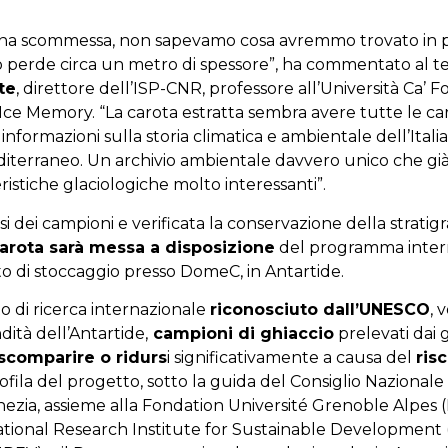
una scommessa, non sapevamo cosa avremmo trovato in p
 perde circa un metro di spessore”, ha commentato al t
te
, direttore dell’ISP-CNR, professore all’Università Ca’ F
ce Memory. “La carota estratta sembra avere tutte le car
informazioni sulla storia climatica e ambientale dell’Itali
editerraneo. Un archivio ambientale davvero unico che gi
istiche glaciologiche molto interessanti”.
si dei campioni e verificata la conservazione della stratigr
arota sarà messa a disposizione
del programma intern
ito di stoccaggio presso DomeC, in Antartide.
 di ricerca internazionale
riconosciuto dall’UNESCO
, 
dità dell’Antartide,
campioni di ghiaccio
prelevati dai g
scomparire o ridurs
i significativamente a causa del
ris
 capofila del progetto, sotto la guida del Consiglio Nazional
enezia, assieme alla Fondation Université Grenoble Alpes (
ational Research Institute for Sustainable Development 