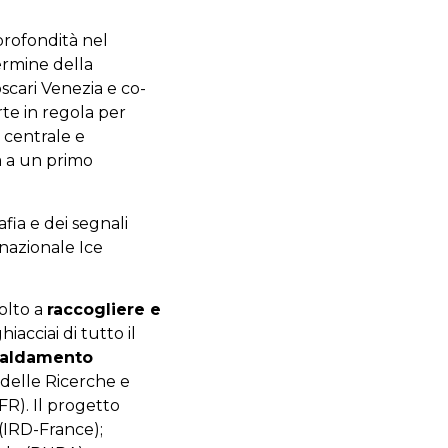
rofondità nel
ermine della
oscari Venezia e co-
te in regola per
a centrale e
à a un primo
afia e dei segnali
azionale Ice
volto a
raccogliere e
hiacciai di tutto il
caldamento
e delle Ricerche e
FR). Il progetto
(IRD-France);