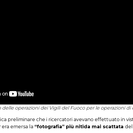
 delle operazioni dei Vigili del Fuoco per le operazioni di
fica preliminare che i ricercatori avevano effettuato in vi
r
era emersa la
“fotografia” più nitida mai scattata
del