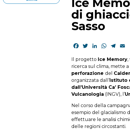
Ice Memor
di ghiacc
Sasso
Facebook
Twitter
LinkedIn
WhatsAp
Tele
E
Il progetto
Ice Memory
,
ricerca sul clima, mette
perforazione
del
Calde
organizzata dall’
Istituto
dall’Università Ca’ Fosc
Vulcanologia
(INGV), l’
U
Nel corso della campagna
esempio del glacialismo d
effettuare le analisi chimi
delle regioni circostanti.