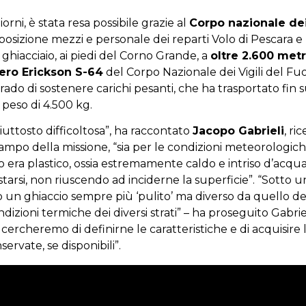
orni, è stata resa possibile grazie al
Corpo nazionale dei 
sposizione mezzi e personale dei reparti Volo di Pescara
ghiacciaio, ai piedi del Corno Grande, a
oltre 2.600 metr
tero Erickson S-64
del Corpo Nazionale dei Vigili del Fu
rado di sostenere carichi pesanti, che ha trasportato fin 
 peso di 4.500 kg.
iuttosto difficoltosa”, ha raccontato
Jacopo Gabrieli
, ri
ampo della missione, “sia per le condizioni meteorologic
io era plastico, ossia estremamente caldo e intriso d’acqua
arsi, non riuscendo ad inciderne la superficie”. “Sotto una
 un ghiaccio sempre più ‘pulito’ ma diverso da quello dei 
dizioni termiche dei diversi strati” – ha proseguito Gabriel
o, cercheremo di definirne le caratteristiche e di acquisire
ervate, se disponibili”.