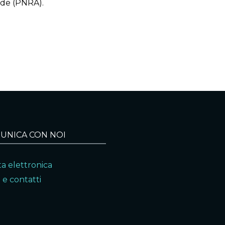
tide (PNRA).
UNICA CON NOI
a elettronica
 e contatti