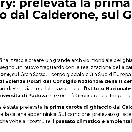
y: prelevata la prima
io dal Calderone, sul 
p
gram
mail
 finalizzato a creare un grande archivio mondiale del ghia
 a segno un nuovo traguardo con la realizzazione della 
rone
, sul Gran Sasso, il corpo glaciale più a Sud d’Europa.
 di Scienze Polari del Consiglio Nazionale delle Ric
ari
di Venezia, in collaborazione con l’
Istituto Nazionale
niversità di Padova
e le società Georicerche e Engeone
 è stata prelevata
la prima carota di ghiaccio
dal
Cal
ella catena appenninica. Sul campione prelevato gli scie
che volte a ricostruire il
passato climatico e ambienta