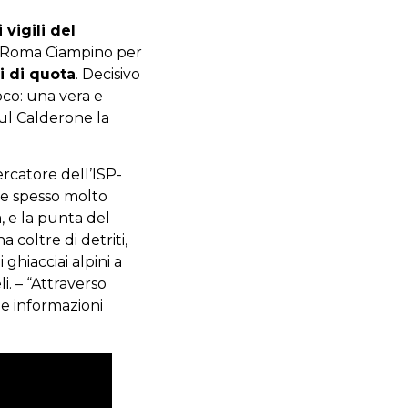
vigili del
 e Roma Ciampino per
i di quota
. Decisivo
oco: una vera e
sul Calderone la
cercatore dell’ISP-
he spesso molto
, e la punta del
 coltre di detriti,
ghiacciai alpini a
i. – “Attraverso
 le informazioni