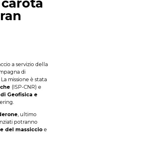
 carota
Gran
ccio a servizio della
campagna di
 La missione è stata
erche
(ISP-CNR) e
 di Geofisica e
ering.
derone
, ultimo
nziati potranno
le del massiccio
e