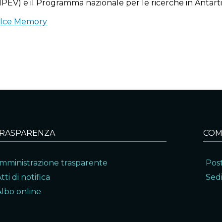
(IPEV) e il Programma nazionale per le ricerche in Antar
 Ice Memory
RASPARENZA
COM
mministrazione trasparente
Post
tti di notifica
Sedi
Albo online