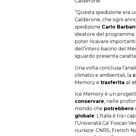
Calderone.
“Questa spedizione era 
Calderone, che ogni anno
spedizione
Carlo Barban
ideatore del programma I
poter ricavare importanti 
dell’intero bacino del M
sguardo presenta caratter
Una volta conclusa l’anali
climatici e ambientali, la
c
Memory e
trasferita
al s
Ice Memory è un progetto
conservare
, nelle profon
mondo che
potrebbero 
globale
. L’Italia è tra i
l’Università Ca’ Foscari V
riunisce: CNRS, French N