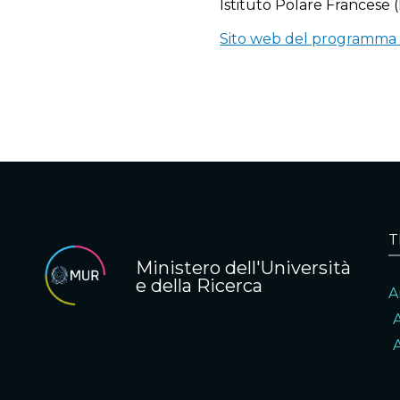
Istituto Polare Francese 
Sito web del programma
T
Ministero dell'Università
e della Ricerca
A
A