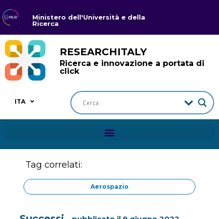
Ministero dell'Università e della
Ricerca
RESEARCHITALY
Ricerca e innovazione a portata di
click
ITA
Tag correlati:
Aerospazio
Successi
pubblicato il
9 giugno 2022