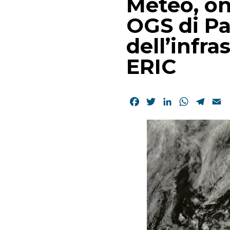
Meteo, onl
OGS di Pa
dell’infr
ERIC
Facebook
Twitter
LinkedIn
WhatsAp
Tele
E