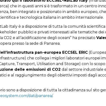
urato qui il laboratorio ECCSEL-NatLab Italy
(finanzia
cerca) che in questi anni si è trasformato in un centro inn
nza, ben integrato e posizionato in ambito europeo, che
cientifica e tecnologica italiana in ambito internazionale.
Lab Italy è a disposizione di tutta la comunità scientific
akeholder pubblici e privati interessati alle tematiche de
lla CO2 e all’acidificazione degli oceani” ha precisato
Vale
 opera presso la sede di Panarea.
 dell’infrastruttura pan-europea ECCSEL ERIC
(Europea
frastructure) che collega i migliori laboratori europei i
Capture, Transport, Utilisation and Storage) con lo scopo
duzione delle emissioni di CO2
dal settore industriale 
tici e al raggiungimento degli obiettivi imposti dagli acco
rio sono a disposizione di tutta la cittadinanza sul sito ge
eosystem.com/dati/panarea/
.