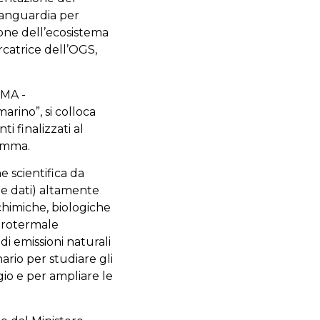
vanguardia per
ione dell’ecosistema
ercatrice dell’OGS,
EMA -
rino”, si colloca
i finalizzati al
ramma.
e scientifica da
ne dati) altamente
chimiche, biologiche
idrotermale
di emissioni naturali
ario per studiare gli
gio e per ampliare le