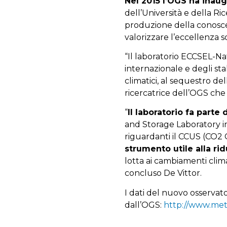
Nel 2015 l’OGS ha inaug
dell’Università e della Ri
produzione della conosce
valorizzare l’eccellenza s
“Il laboratorio ECCSEL-Nat
internazionale e degli st
climatici, al sequestro de
ricercatrice dell’OGS che
“
Il laboratorio fa parte
and Storage Laboratory in
riguardanti il CCUS (CO2 
strumento utile alla ri
lotta ai cambiamenti clima
concluso De Vittor.
I dati del nuovo osservato
dall’OGS:
http://www.met