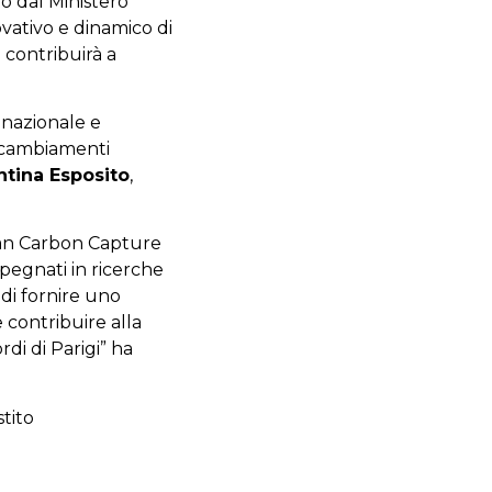
to dal Ministero
ovativo e dinamico di
 contribuirà a
a nazionale e
i cambiamenti
ntina Esposito
,
n Carbon Capture
mpegnati in ricerche
 di fornire uno
e contribuire alla
rdi di Parigi” ha
stito