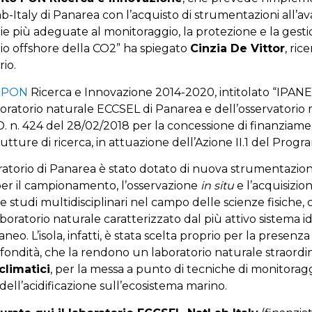
-Italy di Panarea con l’acquisto di strumentazioni all’a
ie più adeguate al monitoraggio, la protezione e la gest
ggio offshore della CO2” ha spiegato
Cinzia De Vittor
, ric
rio.
l PON
Ricerca e Innovazione 2014-2020, intitolato “IPAN
atorio naturale ECCSEL di Panarea e dell’osservatorio ma
D. n. 424 del 28/02/2018 per la concessione di finanziament
utture di ricerca, in attuazione dell’Azione II.1 del Prog
boratorio di Panarea è stato dotato di nuova strumentazion
per il campionamento, l’osservazione
in situ
e l’acquisizio
 studi multidisciplinari nel campo delle scienze fisiche, 
boratorio naturale caratterizzato dal più attivo sistema 
o. L’isola, infatti, è stata scelta proprio per la presenza 
fondità, che la rendono un laboratorio naturale straordin
limatici
, per la messa a punto di tecniche di monitorag
ell’acidificazione sull’ecosistema marino.