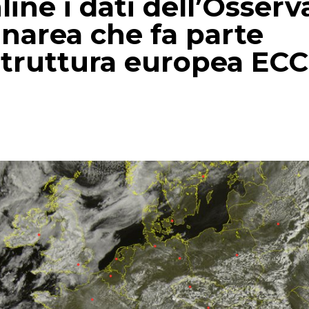
ine i dati dell’Osserv
narea che fa parte
astruttura europea EC
p
gram
mail