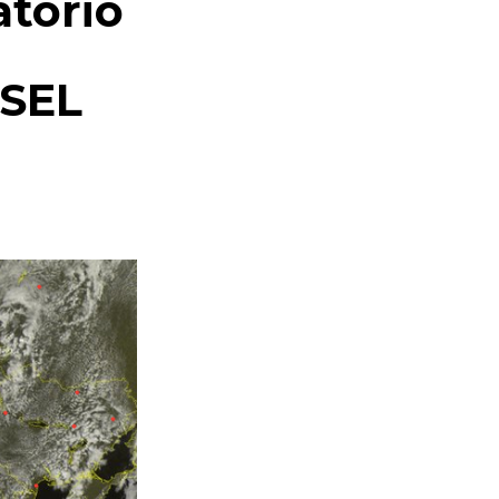
atorio
CSEL