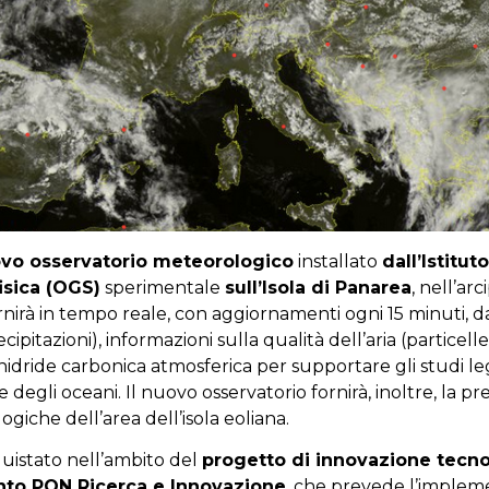
vo osservatorio meteorologico
installato
dall’Istitut
isica (OGS)
sperimentale
sull’Isola di Panarea
, nell’arc
rnirà in tempo reale, con aggiornamenti ogni 15 minuti, d
ipitazioni), informazioni sulla qualità dell’aria (particel
nidride carbonica atmosferica per supportare gli studi le
ne degli oceani. Il nuovo osservatorio fornirà, inoltre, la pr
giche dell’area dell’isola eoliana.
quistato nell’ambito del
progetto di innovazione tecn
nto PON Ricerca e Innovazione
, che prevede l’implem