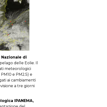
o Nazionale di
ipelago delle Eolie. Il
ati meteorologici
le PM10 e PM2.5) e
gati ai cambiamenti
evisione a tre giorni
ologica IPANEMA,
entazione del