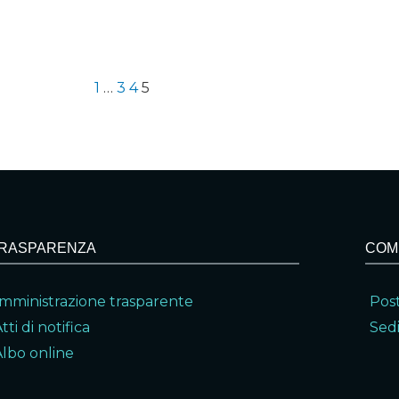
1
…
3
4
5
RASPARENZA
COM
mministrazione trasparente
Post
tti di notifica
Sedi
Albo online