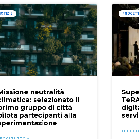
NOTIZIE
PROGETT
Missione neutralità
Super
climatica: selezionato il
TeRAB
primo gruppo di città
digit
pilota partecipanti alla
servi
sperimentazione
LEGGI T
EGGI TUTTO >