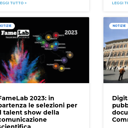
EGGI TUTTO >
LEGGI T
NOTIZIE
NOTIZIE
FameLab 2023: in
Digit
partenza le selezioni per
pubb
il talent show della
docu
comunicazione
Comm
scientifica