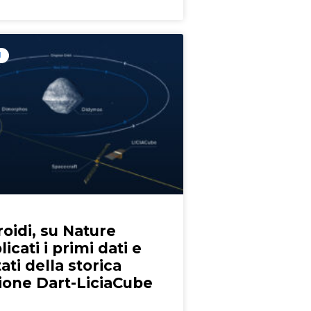
I
oidi, su Nature
icati i primi dati e
tati della storica
ione Dart-LiciaCube