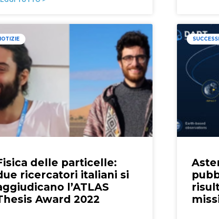
NOTIZIE
SUCCESS
Fisica delle particelle:
Aster
due ricercatori italiani si
pubbl
aggiudicano l’ATLAS
risul
Thesis Award 2022
miss