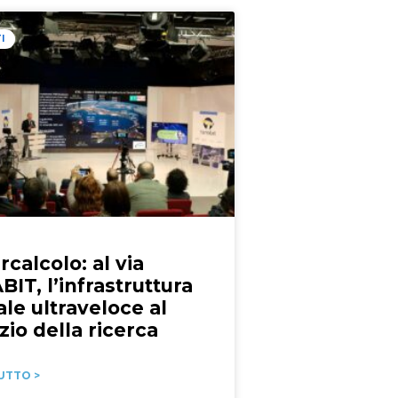
I
calcolo: al via
IT, l’infrastruttura
ale ultraveloce al
zio della ricerca
UTTO >