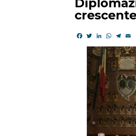
Diplomazi
crescente 
Facebook
Twitter
LinkedIn
WhatsAp
Tele
E