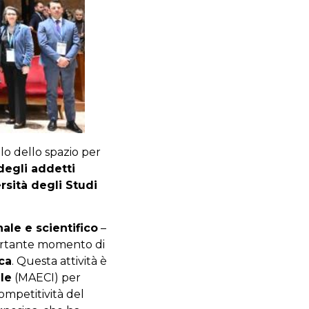
olo dello spazio per
degli addetti
rsità degli Studi
nale e scientifico
–
mportante momento di
ica
. Questa attività è
ale
(MAECI) per
ompetitività del