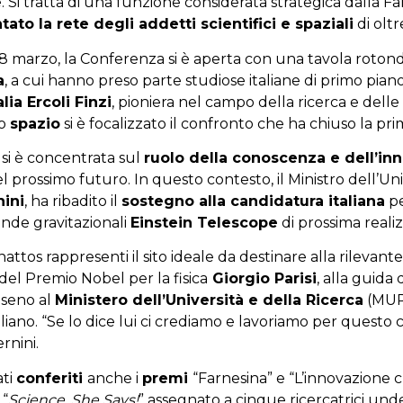
. Si tratta di una funzione considerata strategica dalla F
ato la rete degli addetti scientifici e spaziali
di oltr
ll’8 marzo, la Conferenza si è aperta con una tavola roton
a
, a cui hanno preso parte studiose italiane di primo piano 
ia Ercoli Finzi
, pioniera nel campo della ricerca e delle 
lo
spazio
si è focalizzato il confronto che ha chiuso la prim
 si è concentrata sul
ruolo della conoscenza e dell’in
el prossimo futuro. In questo contesto, il Ministro dell’Uni
nini
, ha ribadito il
sostegno alla candidatura italiana
pe
onde gravitazionali
Einstein Telescope
di prossima reali
ttos rappresenti il sito ideale da destinare alla rilevante
 del Premio Nobel per la fisica
Giorgio Parisi
, alla guida
 seno al
Ministero dell’Università e della Ricerca
(MUR
liano. “Se lo dice lui ci crediamo e lavoriamo per questo c
ernini.
ati
conferiti
anche i
premi
“Farnesina” e “L’innovazione ch
 “
Science, She Says!
” assegnato a cinque ricercatrici und