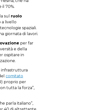
arnesina, che ha
e il 70%.
da sul
ruolo
a livello
tecnologie spaziali.
a giornata di lavori.
novazione
per far
versità e della
r ospitare in
zzazione.
 infrastruttura
 del
comitato
) proprio per
on tutta la forza”,
e parla italiano”,
er 40 di altrettante