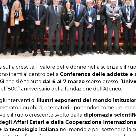
 sulla crescita, il valore delle donne nella scienza e il ru
ono i temi al centro della
Conferenza delle addette e 
23
che si è tenuta
dal 6 al 7 marzo
scorso presso l’
Unive
 dell’800° anniversario della fondazione dell’Ateneo.
gli interventi di
illustri esponenti del mondo istituzio
ministratori pubblici, ricercatori – ponendosi come un i
ve e il ruolo crescente svolto dalla
diplomazia scientif
degli Affari Esteri e della Cooperazione Internazion
e la tecnologia italiana
nel mondo e per sostenere la c