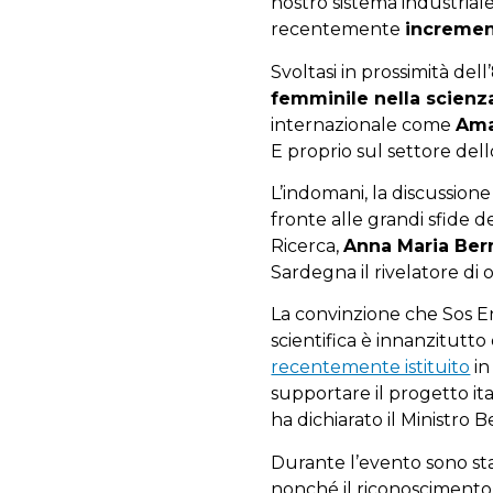
nostro sistema industriale
recentemente
increment
Svoltasi in prossimità de
femminile nella scienz
internazionale come
Amal
E proprio sul settore del
L’indomani, la discussione
fronte alle grandi sfide d
Ricerca,
Anna Maria Ber
Sardegna il rivelatore di 
La convinzione che Sos Ena
scientifica è innanzitutto
recentemente istituito
in
supportare il progetto ita
ha dichiarato il Ministro B
Durante l’evento sono st
nonché il riconoscimento