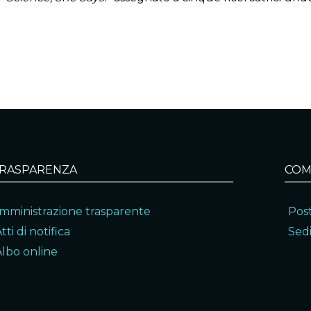
RASPARENZA
COM
mministrazione trasparente
Post
tti di notifica
Sedi
Albo online