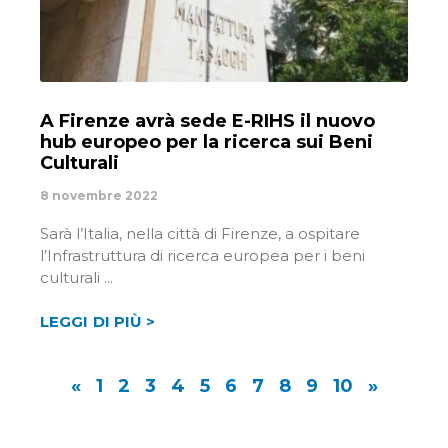
A Firenze avrà sede E-RIHS il nuovo
hub europeo per la ricerca sui Beni
Culturali
8 novembre 2022
Sarà l’Italia, nella città di Firenze, a ospitare
l’Infrastruttura di ricerca europea per i beni
culturali
LEGGI DI PIÙ >
«
1
2
3
4
5
6
7
8
9
10
»