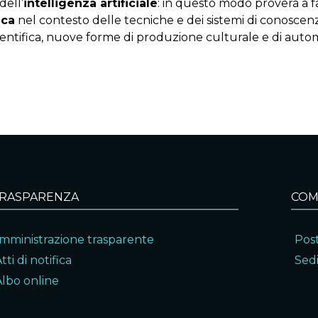
dell’
intelligenza artificiale
: in questo modo proverà a f
ica
nel contesto delle tecniche e dei sistemi di conoscen
ientifica, nuove forme di produzione culturale e di auto
RASPARENZA
COM
mministrazione trasparente
Post
tti di notifica
Sedi
Albo online