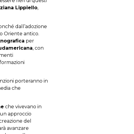
sere fieri di questi
iziana Lippiello
,
nonché dall’adozione
no Oriente antico.
tnografica
per
sudamericana
, con
umenti
nformazioni
venzioni porteranno in
 media che
he
che vivevano in
on un approccio
 creazione del
arà avanzare