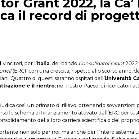
tor Grant 2022, la Ca’
ca il record di progett
p
gram
mail
ti
vincitori, per l’
Italia
, del bando
Consolidator Grant
2022 
uncil
(ERC), con una crescita, rispetto allo scorso anno, d
liani. Quattro di questi saranno ospitati dall’
Università Ca
attrazione e il rientro
, nel nostro Paese, di ricercatori 
iudica così un primato di rilievo, ottenendo sovvenzioni 
rso lo schema di finanziamento attivato dall’ERC per sost
onsolidamento della loro carriera scientifica o del propri
tante non solo per noi, ma anche per l’intero sistema uni