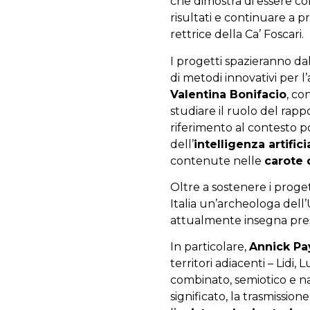
che dimostra di essere co
risultati e continuare a
rettrice della Ca’ Foscari.
I progetti spazieranno dal
di metodi innovativi per l
Valentina Bonifacio
, co
studiare il ruolo del rapp
riferimento al contesto 
dell’
intelligenza artifici
contenute nelle
carote 
Oltre a sostenere i proget
Italia un’archeologa dell’
attualmente insegna press
In particolare,
Annick P
territori adiacenti – Lidi, 
combinato, semiotico e nar
significato, la trasmissione