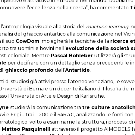
mpetitivo e attrattivo in Europa e nel mondo. Dobbiamo es
 promuovere l’eccellenza nella ricerca”, ha commentato
T
l’antropologia visuale alla storia del
machine learning
, 
’analisi del ghiaccio antartico alla comunicazione nel Vici
n il suo
CowDom
impiegherà le tecniche della
ricerca e
orto tra uomini e bovini nell’
evoluzione della società 
post-coloniale. Mentre
Pascal Bohleber
utilizzerà gli str
ale
per decifrare con un dettaglio senza precedenti le i
di ghiaccio profondo
dell’
Antartide
.
ti di studiosi già attivi presso l’ateneo veneziano, le sov
Università di Berna e un docente italiano di filosofia dei
o l’Università di Arte e Design di Karlsruhe.
ayne
studierà la comunicazione tra
tre culture anatolic
Luvi e Frigi – tra il 1200 e il 546 a.C, analizzando le fonti c
ratologico, volto a esaminarne la struttura, i processi di
.
Matteo Pasquinelli
attraverso il progetto AIMODELS f