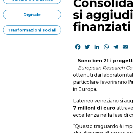
Consolida
si aggiudi
Digitale
finanziati
Trasformazioni sociali
Facebook
Twitter
LinkedIn
WhatsAp
Tele
E
Sono ben 21 i proget
European Research Co
ottenuti dai laboratori ita
particolare favoriranno
l’
in Europa.
L’ateneo veneziano si agg
7 milioni di euro
attrave
eccellenza nella fase di c
“Questo traguardo è impor