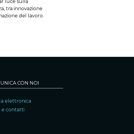
ar luce sulla
za, tra innovazione
mazione del lavoro.
UNICA CON NOI
a elettronica
 e contatti