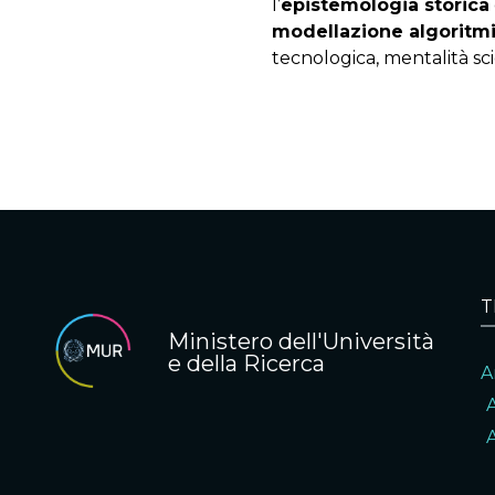
l’
epistemologia storica
modellazione algoritm
tecnologica, mentalità sc
T
Ministero dell'Università
e della Ricerca
A
A