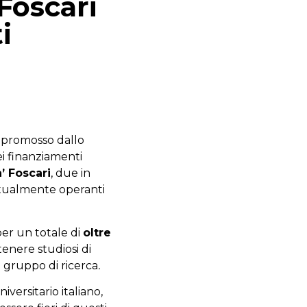
 Foscari
i
promosso dallo
ei finanziamenti
’ Foscari
, due in
attualmente operanti
per un totale di
oltre
enere studiosi di
o gruppo di ricerca
.
versitario italiano,