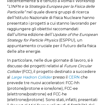
Recentemente si è tenuto a Roma il Workshop
“
L’INFN e la Strategia Europea per la Fisica delle
Particelle”
nel quale diversi gruppi di ricerca
dell’Istituto Nazionale di Fisica Nucleare hanno
presentato i progetti a cui stanno lavorando per
raggiungere gli obiettivi raccomandati
dall’ultima edizione dell’
Update of the European
Strategy for Particle Physics
(ESPPU), un
appuntamento cruciale per il futuro della fisica
delle alte energie.
In particolare, nelle due giornate di lavoro, si è
discusso dei progetti relativi al
Future Circular
Collider
(FCC), il progetto destinato a succedere
al
Large Hadron Collider
presso il
CERN
che
prevede tre nuovi acceleratori: FCC-hh
(protone/protone e ione/ione), FCC-ee
(elettrone/positrone) ed FCC-he
(elettrone/protone). Sono stati, infatti, presentati