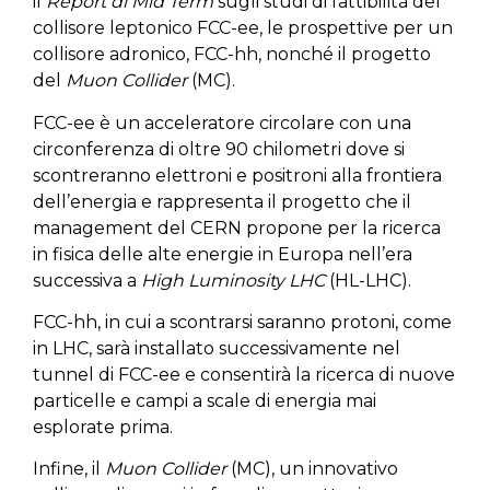
il
Report di Mid Term
sugli studi di fattibilità del
collisore leptonico FCC-ee, le prospettive per un
collisore adronico, FCC-hh, nonché il progetto
del
Muon Collider
(MC).
FCC-ee è un acceleratore circolare con una
circonferenza di oltre 90 chilometri dove si
scontreranno elettroni e positroni alla frontiera
dell’energia e rappresenta il progetto che il
management del CERN propone per la ricerca
in fisica delle alte energie in Europa nell’era
successiva a
High Luminosity LHC
(HL-LHC).
FCC-hh, in cui a scontrarsi saranno protoni, come
in LHC, sarà installato successivamente nel
tunnel di FCC-ee e consentirà la ricerca di nuove
particelle e campi a scale di energia mai
esplorate prima.
Infine, il
Muon Collider
(MC), un innovativo