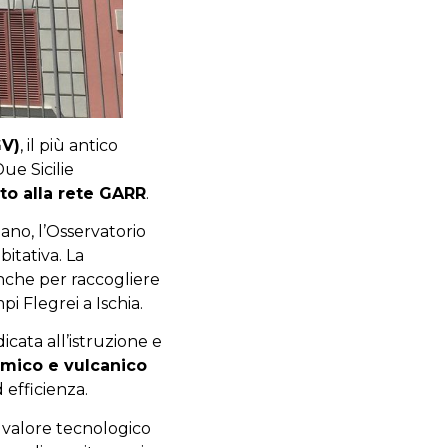
GV)
, il più antico
ue Sicilie
o alla rete GARR
.
ano, l’Osservatorio
bitativa. La
anche per raccogliere
pi Flegrei a Ischia.
icata all’istruzione e
smico e vulcanico
 efficienza.
mo valore tecnologico