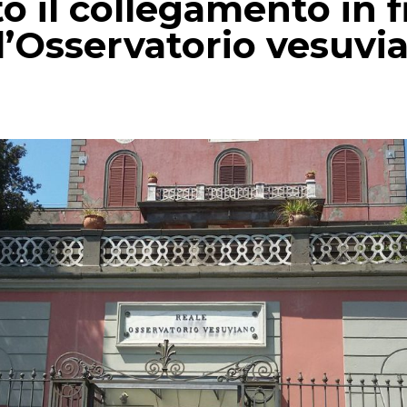
o il collegamento in f
ll’Osservatorio vesuvi
p
gram
mail