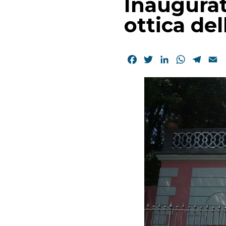
Inaugurat
ottica de
Facebook
Twitter
LinkedIn
WhatsAp
Tele
E