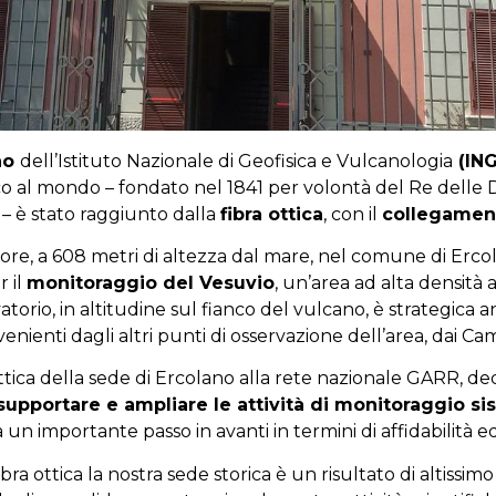
no
dell’Istituto Nazionale di Geofisica e Vulcanologia
(IN
o al mondo – fondato nel 1841 per volontà del Re delle D
– è stato raggiunto dalla
fibra ottica
, con il
collegament
tore, a 608 metri di altezza dal mare, nel comune di Ercol
r il
monitoraggio del Vesuvio
, un’area ad alta densità a
atorio, in altitudine sul fianco del vulcano, è strategica 
enienti dagli altri punti di osservazione dell’area, dai Cam
ttica della sede di Ercolano alla rete nazionale GARR, ded
supportare e ampliare le attività di monitoraggio si
un importante passo in avanti in termini di affidabilità ed
ibra ottica la nostra sede storica è un risultato di altissi