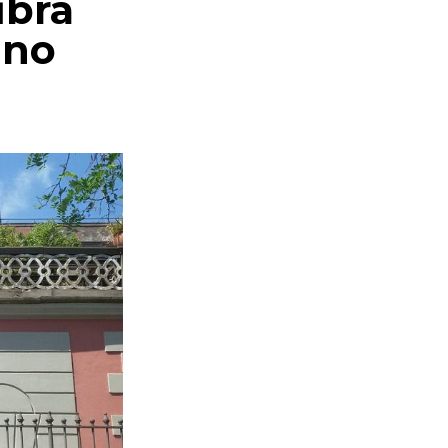
ibra
ano