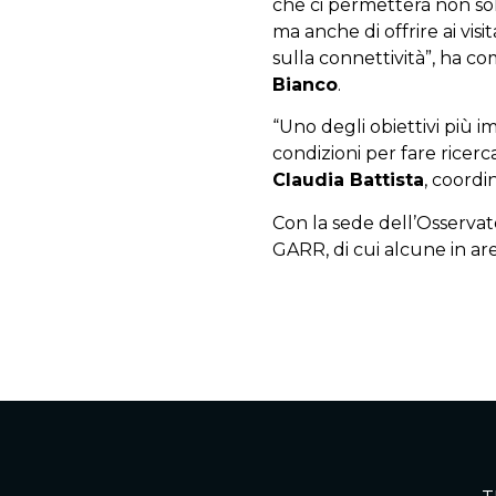
che ci permetterà non solo
ma anche di offrire ai visi
sulla connettività”, ha c
Bianco
.
“Uno degli obiettivi più im
condizioni per fare ricer
Claudia Battista
, coordi
Con la sede dell’Osservat
GARR, di cui alcune in are