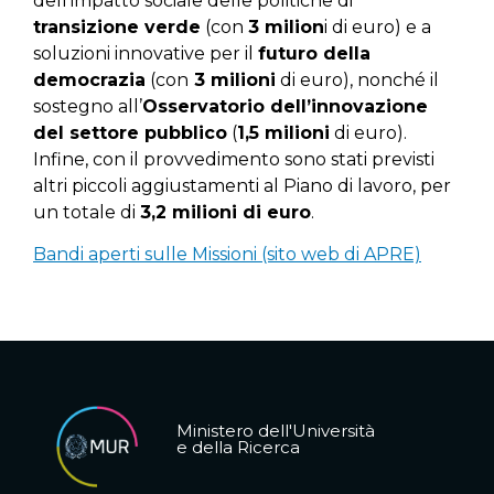
dell’impatto sociale delle politiche di
transizione verde
(con
3 milion
i di euro) e a
soluzioni innovative per il
futuro della
democrazia
(con
3 milioni
di euro), nonché il
sostegno all’
Osservatorio dell’innovazione
del settore pubblico
(
1,5 milioni
di euro).
Infine, con il provvedimento sono stati previsti
altri piccoli aggiustamenti al Piano di lavoro, per
un totale di
3,2 milioni di euro
.
Bandi aperti sulle Missioni (sito web di APRE)
Ministero dell'Università
e della Ricerca