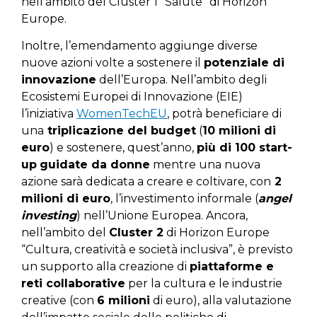
nell’ambito del Cluster 1 “Salute” di Horizon
Europe.
Inoltre, l’emendamento aggiunge diverse
nuove azioni volte a sostenere il
potenziale di
innovazione
dell’Europa. Nell’ambito degli
Ecosistemi Europei di Innovazione (EIE)
l’iniziativa
WomenTechEU
, potrà beneficiare di
una
triplicazione del budget
(
10 milioni di
euro
) e sostenere, quest’anno,
più di 100 start-
up
guidate da donne
mentre una nuova
azione sarà dedicata a creare e coltivare, con
2
milioni di euro
, l’investimento informale (
angel
investing
) nell’Unione Europea. Ancora,
nell’ambito del
Cluster 2
di Horizon Europe
“Cultura, creatività e società inclusiva”, è previsto
un supporto alla creazione di
piattaforme e
reti collaborative
per la cultura e le industrie
creative (con
6 milioni
di euro), alla valutazione