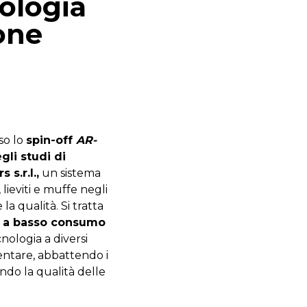
nologia
one
so lo
spin-off
AR-
gli studi di
s s.r.l.,
un sistema
, lieviti e muffe negli
la qualità. Si tratta
o
a basso consumo
nologia a diversi
mentare, abbattendo i
do la qualità delle