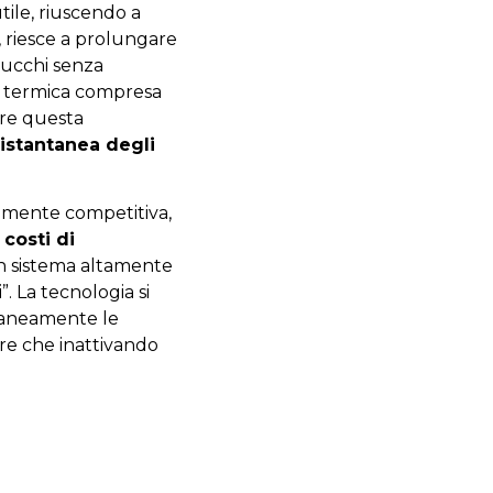
tile, riuscendo a
e, riesce a prolungare
 succhi senza
ia termica compresa
care questa
 istantanea degli
tamente competitiva,
I
costi di
 un sistema altamente
”. La tecnologia si
raneamente le
ltre che inattivando