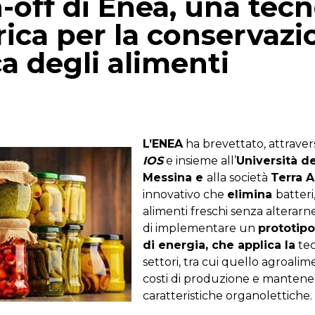
n-off di Enea, una tec
rica per la conservazi
 degli alimenti
p
gram
mail
L’ENEA
ha brevettato, attraver
IOS
e insieme all’
Università de
Messina e
alla società
Terra Ar
innovativo che
elimina
batteri
alimenti freschi senza alterarne 
di implementare un
prototip
di energia, che applica la
tec
settori, tra cui quello agroali
costi di produzione e mantenen
caratteristiche organolettiche.