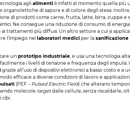
tecnologia agli
alimenti
è infatti al momento quella più u
he organolettiche di sapore e di colore degli stessi. Inoltr
one di prodotti come carne, frutta, latte, birra, zuppe e
 chimici. Ne consegue una riduzione di consumo di energ
o ai trattamenti più diffusi. Un altro settore a cui si appli
re l’impiego nei
laboratori medici
per la
sanificazione
ntare un
prototipo industriale
, e usa una tecnologia al
cilmente i livelli di tensione e frequenza degli impulsi. 
i
grazie all’uso di dispositivi elettronici a basso costo e a
modo efficace a diverse condizioni di lavoro e applicazioni
pulsati
(PEF
– Pulsed Electric Field
) che alterano tempo
raendo molecole
target
dalle cellule, senza riscaldarle, o
cibi.