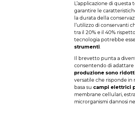
L’applicazione di questa 
garantire le caratteristic
la durata della conservazi
l’utilizzo di conservanti
tra il 20% e il 40% rispett
tecnologia potrebbe esse
strumenti
.
Il brevetto punta a dive
consentendo di adattare fa
produzione
sono ridott
versatile che risponde in 
basa su
campi elettrici 
membrane cellulari, est
microrganismi dannosi nei 