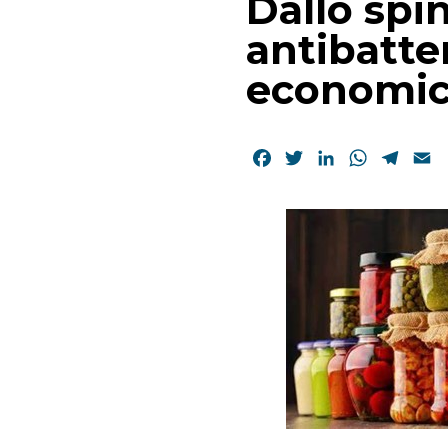
Dallo spi
antibatte
economica
Facebook
Twitter
LinkedIn
WhatsAp
Tele
E