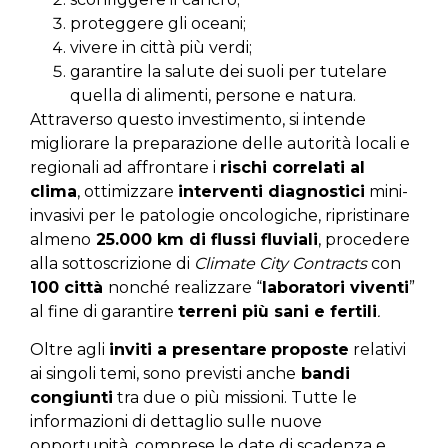
proteggere gli oceani;
vivere in città più verdi;
garantire la salute dei suoli per tutelare
quella di alimenti, persone e natura.
Attraverso questo investimento, si intende
migliorare la preparazione delle autorità locali e
regionali ad affrontare i
rischi correlati al
clima
, ottimizzare
interventi diagnostici
mini-
invasivi per le patologie oncologiche, ripristinare
almeno
25.000 km di flussi fluviali
, procedere
alla sottoscrizione di
Climate City Contracts
con
100 città
nonché realizzare “
laboratori viventi
”
al fine di garantire
terreni più sani e fertili
.
Oltre agli
inviti a presentare
proposte
relativi
ai singoli temi, sono previsti anche
bandi
congiunti
tra due o più missioni. Tutte le
informazioni di dettaglio sulle nuove
opportunità, comprese le date di scadenza e