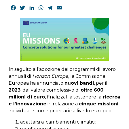
Facebook
Twitter
LinkedIn
WhatsApp
Telegram
Email
In seguito all’adozione dei programmi di lavoro
annuali di
Horizon Europe
, la Commissione
Europea ha annunciato
nuovi bandi
, per il
2023
, dal valore complessivo di
oltre 600
milioni di euro
, finalizzati a sostenere la
ricerca
e l’innovazione
in relazione a
cinque missioni
individuate come prioritarie a livello europeo:
adattarsi ai cambiamenti climatici;
sconfiggere il cancro;