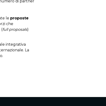
 numero di partner
ate le
proposte
orzi che
e
(
full proposals
)
le integrativa
ternazionale. La
o.