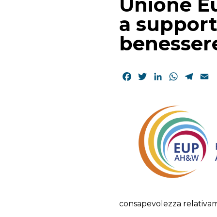
Unione Eu
a support
benessere
Facebook
Twitter
LinkedIn
WhatsAp
Tele
E
consapevolezza relativa