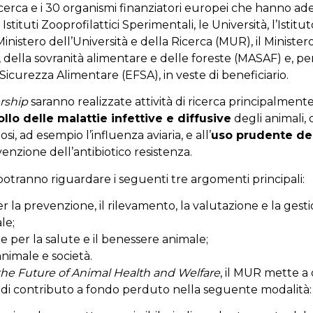
 ricerca e i 30 organismi finanziatori europei che hanno ade
 Istituti Zooprofilattici Sperimentali, le Università, l’Istit
 Ministero dell’Università e della Ricerca (MUR), il Ministero
, della sovranità alimentare e delle foreste (MASAF) e, per
Sicurezza Alimentare (EFSA), in veste di beneficiario.
rship
saranno realizzate attività di ricerca principalmente 
llo delle malattie infettive e diffusive
degli animali, 
si, ad esempio l’influenza aviaria, e all’
uso prudente de
enzione dell’antibiotico resistenza.
otranno riguardare i seguenti tre argomenti principali:
 la prevenzione, il rilevamento, la valutazione e la gesti
le;
 per la salute e il benessere animale;
nimale e società.
he Future of Animal Health and Welfare
, il MUR mette a
a di contributo a fondo perduto nella seguente modalità: