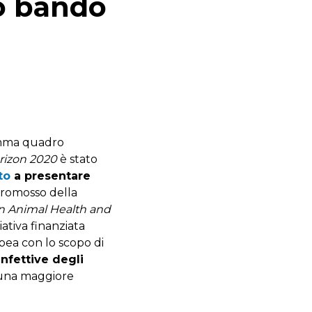
mo bando
amma quadro
rizon 2020
è stato
to
a presentare
romosso della
n Animal Health and
ativa finanziata
ea con lo scopo di
infettive degli
una maggiore