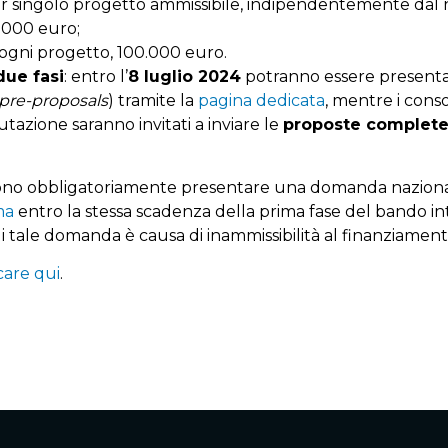
 singolo progetto ammissibile, indipendentemente dal
0.000 euro;
ogni progetto, 100.000 euro.
due fasi
: entro l’
8 luglio 2024
potranno essere present
pre-proposals
) tramite la
pagina dedicata
, mentre i cons
tazione saranno invitati a inviare le
proposte complet
devono obbligatoriamente presentare una domanda naziona
ma
entro la stessa scadenza della prima fase del bando in
 tale domanda è causa di inammissibilità al finanziament
care qui
.