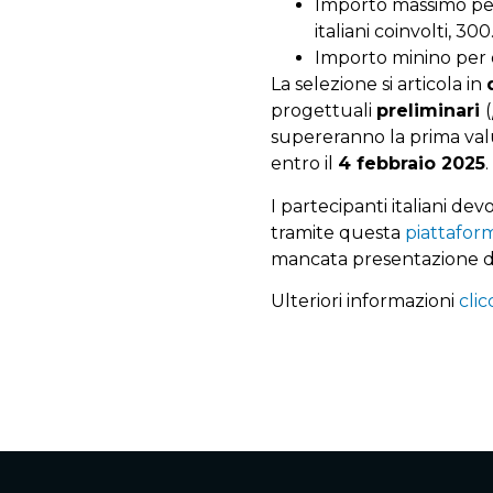
Importo massimo per
italiani coinvolti, 30
Importo minino per 
La selezione si articola in
progettuali
preliminari
(
supereranno la prima valu
entro il
4 febbraio 2025
.
I partecipanti italiani 
tramite questa
piattafor
mancata presentazione di
Ulteriori informazioni
clic