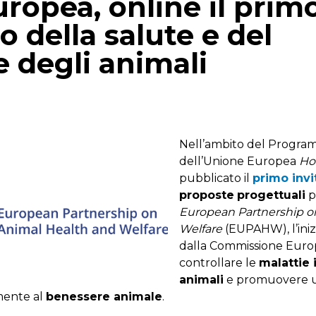
ropea, online il pri
o della salute e del
 degli animali
p
gram
mail
Nell’ambito del Progr
dell’Unione Europea
Ho
pubblicato il
primo invi
proposte
progettuali
p
European Partnership o
Welfare
(EUPAHW), l’inizi
dalla Commissione Europ
controllare le
malattie 
animali
e promuovere 
mente al
benessere animale
.