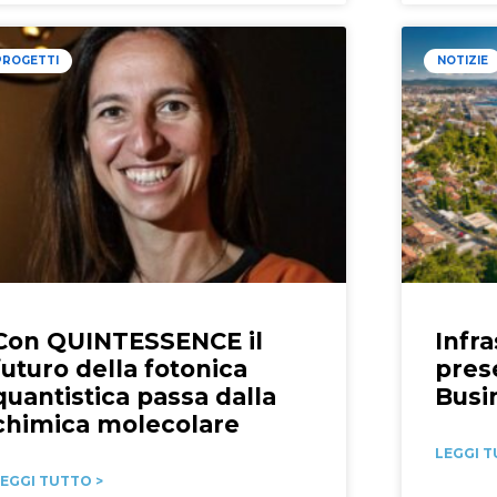
PROGETTI
NOTIZIE
Con QUINTESSENCE il
Infra
futuro della fotonica
pres
quantistica passa dalla
Busi
chimica molecolare
LEGGI T
EGGI TUTTO >