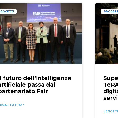
PROGETTI
PROGETT
Il futuro dell’intelligenza
Super
artificiale passa dal
TeRAB
partenariato Fair
digit
servi
EGGI TUTTO >
LEGGI T