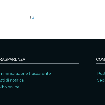
1
2
RASPARENZA
COM
mministrazione trasparente
Post
tti di notifica
Sedi
Albo online