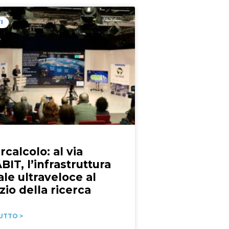
I
calcolo: al via
IT, l’infrastruttura
ale ultraveloce al
zio della ricerca
UTTO >