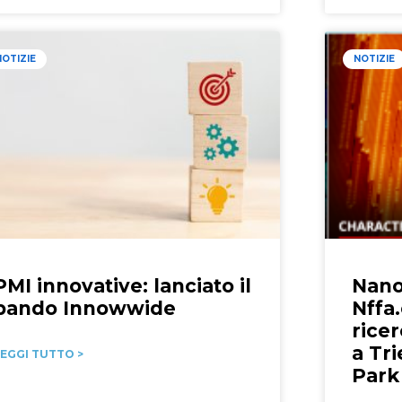
NOTIZIE
NOTIZIE
PMI innovative: lanciato il
Nano
bando Innowwide
Nffa.
rice
a Tri
EGGI TUTTO >
Park