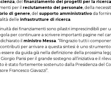
 scienza
, del
finanziamento dei progetti per la ricerc
menti per il
reclutamento del personale
, della necessit
ibrio di genere
, del
supporto amministrativo
da fornire
alità delle
infrastrutture di ricerca
.
tinuità dei finanziamenti sono pilastri imprescindibili per 
regola per continuare a scrivere importanti pagine nel ca
 dichiarato il
ministro Messa
. “Ringrazio tutti i compone
contributi per arrivare a questa sintesi: è uno strument
essere da guida già nella definizione della prossima legge
iorgio Parisi per il grande sostegno all’iniziativa e il rile
o è stato fortemente sostenuto dalla Presidenza del Con
ssore Francesco Giavazzi”.