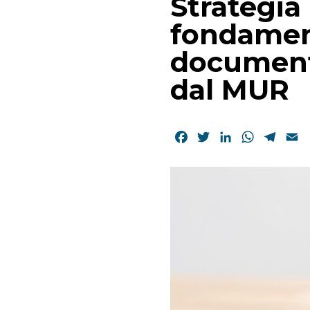
Strategia 
fondament
documento
dal MUR
Facebook
Twitter
LinkedIn
WhatsAp
Tele
E