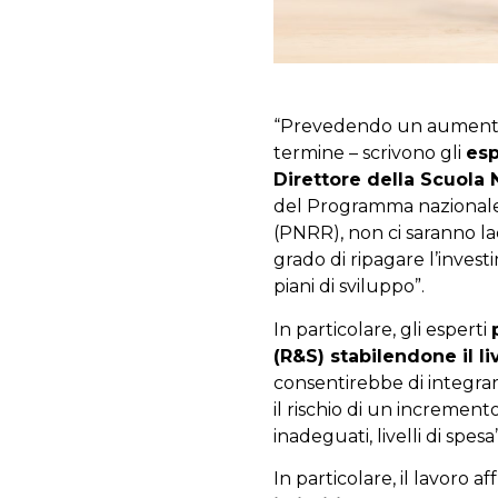
“Prevedendo un aumento p
termine – scrivono gli
esp
Direttore della Scuola
del Programma nazionale 
(PNRR), non ci saranno l
grado di ripagare l’inves
piani di sviluppo”.
In particolare, gli esperti
(R&S) stabilendone il l
consentirebbe di integrar
il rischio di un increment
inadeguati, livelli di spe
In particolare, il lavoro a