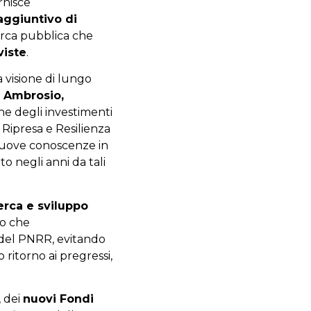
rnisce
aggiuntivo di
erca pubblica che
viste
.
 visione di lungo
i Ambrosio,
ine degli investimenti
Ripresa e Resilienza
 nuove conoscenze in
o negli anni da tali
erca e sviluppo
ivo che
i del PNRR, evitando
 ritorno ai pregressi,
, dei
nuovi Fondi