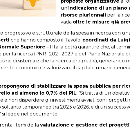
proposte organizzative
e fo
un’
indicazione di un piano 
risorse pluriennali
per la ric
vada
oltre le misure già pre
rogressivo e strutturale della spesa in ricerca con una
erti
che hanno composto il Tavolo,
coordinati da Luig
 Normale Superiore
– l’Italia potrà garantire che, al term
per la ricerca (PNR) 2021-2027 e del Piano Nazionale di 
acune di sistema e che la ricerca progredirà, generando
timento economico e valorizzare il capitale umano generat
propongono di stabilizzare la spesa pubblica per ric
ivello ad almeno lo 0,7% del PIL
. “Si tratta di un obiett
e e non disperdere gli investimenti avviati con i progett
o soltanto temporaneo tra 2023 e 2026, e di un successivo
sa” si legge nel documento.
ffronta i temi della
valutazione e gestione dei progetti