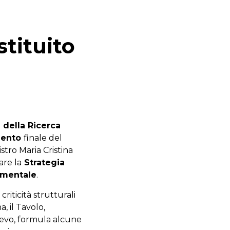
tituito
e della Ricerca
ento
finale del
istro Maria Cristina
are la
Strategia
damentale
.
criticità strutturali
a, il Tavolo,
lievo, formula alcune