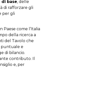
a di base
, delle
à di rafforzare gli
 per gli
un Paese come l’Italia
mpo della ricerca a
nti del Tavolo che
o puntuale e
 di bilancio.
vante contributo. Il
siglio e, per