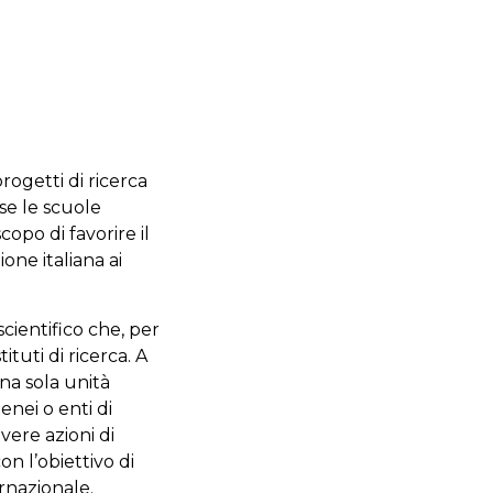
rogetti di ricerca
use le scuole
copo di favorire il
one italiana ai
scientifico che, per
ituti di ricerca. A
una sola unità
enei o enti di
vere azioni di
con l’obiettivo di
ernazionale.