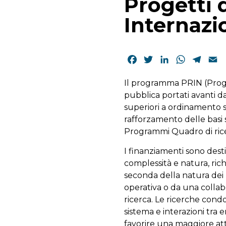
Progetti 
Internazi
Facebook
Twitter
LinkedIn
WhatsAp
Tele
E
Il programma PRIN (Proget
pubblica portati avanti da 
superiori a ordinamento spe
rafforzamento delle basi s
Programmi Quadro di rice
I finanziamenti sono desti
complessità e natura, richi
seconda della natura dei p
operativa o da una collabo
ricerca. Le ricerche cond
sistema e interazioni tra en
favorire una maggiore attra