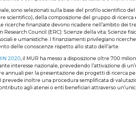
nale, sono selezionati sulla base del profilo scientifico del
re scientifico), della composizione del gruppo di ricerca
Le ricerche finanziate devono ricadere nell’ambito dei tr
 Research Council (ERC): Scienze della vita; Scienze fisi
sociali e umanistiche. I finanziamenti privilegiano rice
nto delle conoscenze rispetto allo stato dell’arte.
RIN 2020
, il MUR ha messo a disposizione oltre 700 milioni
evante interesse nazionale, prevedendo l’attivazione di u
e annuali per la presentazione dei progetti di ricerca per
 prevede inoltre una procedura semplificata di valutazi
ontributo agli atenei o enti beneficiari attraverso un’uni