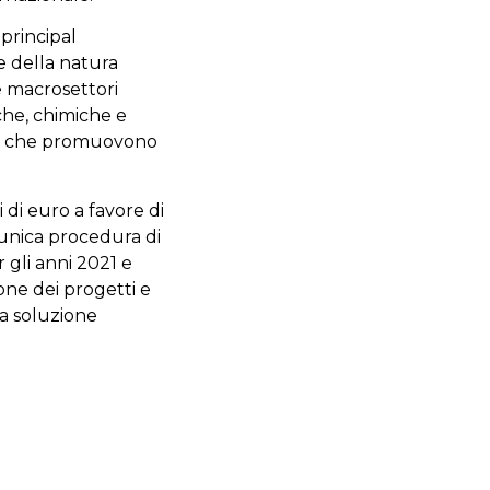
 principal
 e della natura
e macrosettori
che, chimiche e
rche che promuovono
 di euro a favore di
n’unica procedura di
 gli anni 2021 e
one dei progetti e
ca soluzione