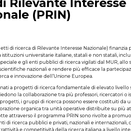
di Rilevante Interesse
onale (PRIN)
p
gram
mail
ti di ricerca di Rilevante Interesse Nazionale) finanzia p
istituzioni universitarie italiane, statali e non statali, incl
ciale e gli enti pubblici di ricerca vigilati dal MUR, allo s
cientifiche nazionali e rendere più efficace la partecipazi
rca e innovazione dell’Unione Europea.
nati a progetti di ricerca fondamentale di elevato livello 
edono la collaborazione tra più professori, ricercatori o ist
rogetti, i gruppi di ricerca possono essere costituiti da 
razione organica tra unità operative distribuite su più at
otte attraverso il programma PRIN sono rivolte a promuo
ti di ricerca pubblici e privati, nazionali e internazionali, 
ttività e competitività della ricerca italiana a livello int