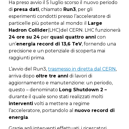
Ha preso avvio il 5 luglio scorso il nuovo periodo
di
presa dati
, chiamato
Run3
, per gli
esperimenti condotti presso l’acceleratore di
particelle più potente al mondo: il
Large
Hadron Collider
(LHC)del CERN. LHC funzionerà
24 ore su 24
per
quasi quattro anni
con
un’
energia record di 13,6 TeV
, fornendo una
precisione e un potenziale di scoperta mai
raggiunti prima.
L’avvio del Run3,
trasmesso in diretta dal CERN
,
arriva dopo
oltre tre anni
di lavori di
aggiornamento e manutenzione: un periodo,
questo – denominato
Long Shutdown 2 –
durante il quale sono stati realizzati molti
interventi
volti a mettere a regime
l’acceleratore, portandolo al
nuovo record di
energia
.
Grazie agli interventi effettuati, i ricercatori