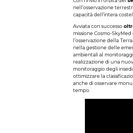
Con l’invio in orbita del
se
nell’osservazione terres
capacità dell’intera costel
Avviata con successo
olt
missione Cosmo-SkyMed 
l’osservazione della Terra
nella gestione delle emerg
ambientali al monitoraggio
realizzazione di una nuova
monitoraggio degli insed
ottimizzare la classificazi
anche di osservare monume
tempo.