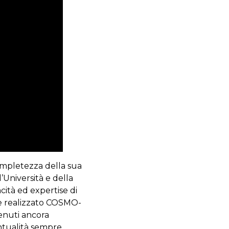
completezza della sua
l’Università e della
cità ed expertise di
 e realizzato COSMO-
tenuti ancora
untualità sempre