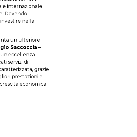
na e internazionale
ne. Dovendo
investire nella
nta un ulteriore
rgio Saccoccia
–
, un’eccellenza
ti servizi di
aratterizzata, grazie
gliori prestazioni e
la crescita economica