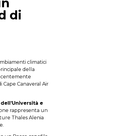
in
d di
ambiamenti climatici
rincipale della
recentemente
di Cape Canaveral Air
 dell’Università e
one rappresenta un
enture Thales Alenia
e.