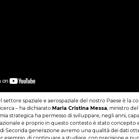
el settore spaziale e aerospaziale del nostro Paese è la 
 ricerca – ha dichiarato
Maria Cristina Messa
, ministro del
ia strategica ha permesso di sviluppare, negli anni, capa
nazionale e proprio in questo contesto è stato concepito
ti di Seconda generazione avremo una qualità dei dati ot
 per esempio, di continuare a studiare, con precisione e p