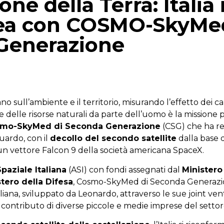
ne della Terra: Italia 
nea con COSMO-SkyMe
Generazione
p
gram
mail
o sull’ambiente e il territorio, misurando l’effetto dei c
 delle risorse naturali da parte dell’uomo è la missione p
mo-SkyMed di Seconda Generazione
(CSG) che ha 
ardo, con il
decollo del secondo satellite
dalla base 
un vettore Falcon 9 della società americana SpaceX.
paziale Italiana
(ASI) con fondi assegnati dal
Ministero
stero della Difesa
, Cosmo-SkyMed di Seconda Generazi
italiana, sviluppato da Leonardo, attraverso le sue joint v
l contributo di diverse piccole e medie imprese del settor