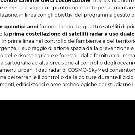
condo satellite della costellazione
, l’Italia si riconf
tre e mette a segno un punto importante per aumentare l’
lazione, in linea con gli obiettivi del programma gestito da
re quindici anni
fa con il lancio dei quattro satelliti di p
è la
prima costellazione di satelliti radar a uso duale
. In prima linea nel controllo dell’ambiente e del territori
enze, il suo raggio di azione spazia dalla prevenzione e 
 delle risorse agricole e forestali; dalla fornitura di imma
 cartografia ad alta precisione al controllo degli oceani e
iamenti urbani. I dati radar di COSMO-SkyMed consenton
one dei terreni e il controllo delle colture durante il ciclo
nti, edifici storici e aree archeologiche per studiarne 