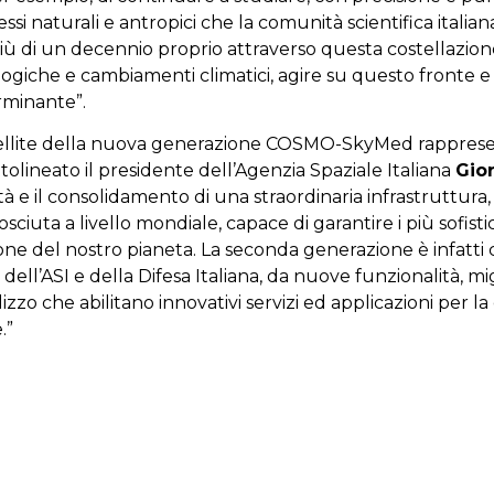
essi naturali e antropici che la comunità scientifica italia
ù di un decennio proprio attraverso questa costellazio
logiche e cambiamenti climatici, agire su questo fronte e 
erminante”.
atellite della nuova generazione COSMO-SkyMed rapprese
tolineato il presidente dell’Agenzia Spaziale Italiana
Gio
tà e il consolidamento di una straordinaria infrastruttura
sciuta a livello mondiale, capace di garantire i più sofistica
ne del nostro pianeta. La seconda generazione è infatti c
ti dell’ASI e della Difesa Italiana, da nuove funzionalità, mi
ilizzo che abilitano innovativi servizi ed applicazioni per 
.”