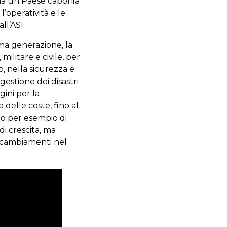
erma un Paese capofila
operatività e le
ll’ASI.
rima generazione, la
, militare e civile, per
o, nella sicurezza e
gestione dei disastri
gini per la
 delle coste, fino al
o per esempio di
 di crescita, ma
i cambiamenti nel