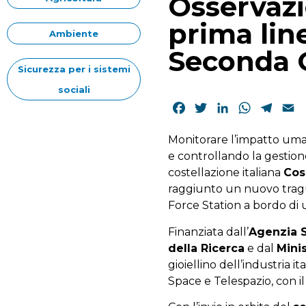
Osservazio
prima li
Ambiente
Seconda 
Sicurezza per i sistemi
sociali
Facebook
Twitter
LinkedIn
WhatsAp
Tele
E
Monitorare l’impatto uman
e controllando la gestione
costellazione italiana
Cos
raggiunto un nuovo tragu
Force Station
a bordo di 
Finanziata dall’
Agenzia S
della Ricerca
e dal
Mini
gioiellino dell’industria 
Space e Telespazio, con i