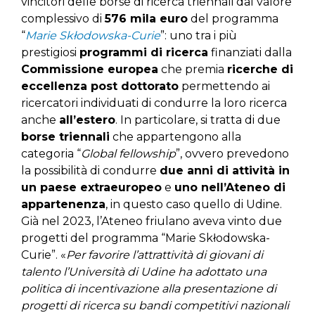
vincitori delle borse di ricerca triennali dal valore
complessivo di
576 mila euro
del programma
“
Marie Skłodowska-Curie
”: uno tra i più
prestigiosi
programmi di ricerca
finanziati dalla
Commissione europea
che premia
ricerche di
eccellenza post dottorato
permettendo ai
ricercatori individuati di condurre la loro ricerca
anche
all’estero
. In particolare, si tratta di due
borse triennali
che appartengono alla
categoria “
Global fellowship
”, ovvero prevedono
la possibilità di condurre
due anni di attività in
un paese extraeuropeo
e
uno nell’Ateneo di
appartenenza
, in questo caso quello di Udine.
Già nel 2023, l’Ateneo friulano aveva vinto due
progetti del programma “Marie Skłodowska-
Curie”. «
Per favorire
l’attrattività di giovani di
talento l’Università di Udine ha adottato una
politica di incentivazione alla presentazione di
progetti di ricerca su bandi competitivi nazionali