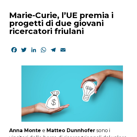
Marie-Curie, l’UE premia i
progetti di due giovani
ricercatori friulani
Facebook
Twitter
LinkedIn
WhatsApp
Telegram
Email
Anna Monte
e
Matteo Dunnhofer
sono i