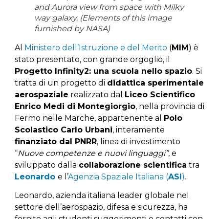
and Aurora view from space with Milky
way galaxy. (Elements of this image
furnished by NASA)
Al
Ministero dell’Istruzione e del Merito
(
MIM
) è
stato presentato, con grande orgoglio, il
Progetto Infinity2: una scuola nello spazio
. Si
tratta di un progetto di
didattica sperimentale
aerospaziale
realizzato dal
Liceo Scientifico
Enrico Medi di Montegiorgio
, nella provincia di
Fermo nelle Marche, appartenente al
Polo
Scolastico Carlo Urbani
, interamente
finanziato dal PNRR
, linea di investimento
“
Nuove competenze e nuovi linguaggi”
, e
sviluppato dalla
collaborazione scientifica
tra
Leonardo
e l’
Agenzia Spaziale Italiana (
ASI
).
Leonardo, azienda italiana leader globale nel
settore dell’aerospazio, difesa e sicurezza, ha
fornito agli studenti suggerimenti e contatti con