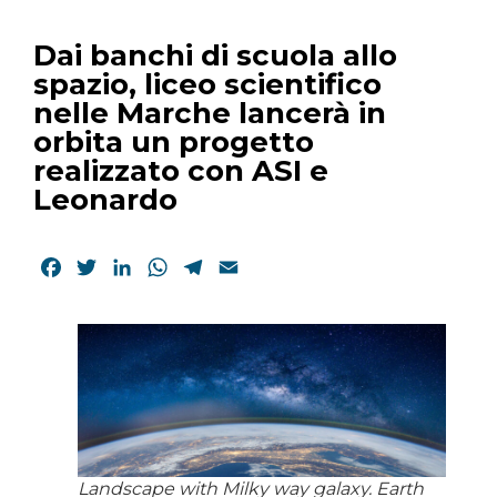
Dai banchi di scuola allo
spazio, liceo scientifico
nelle Marche lancerà in
orbita un progetto
realizzato con ASI e
Leonardo
Facebook
Twitter
LinkedIn
WhatsApp
Telegram
Email
Landscape with Milky way galaxy. Earth