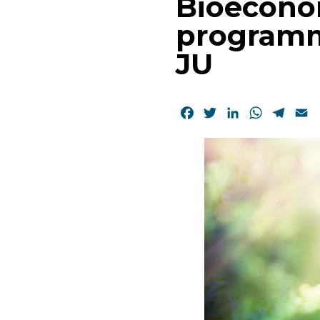
Bioeconom
programma
JU
Facebook
Twitter
LinkedIn
WhatsAp
Tele
E