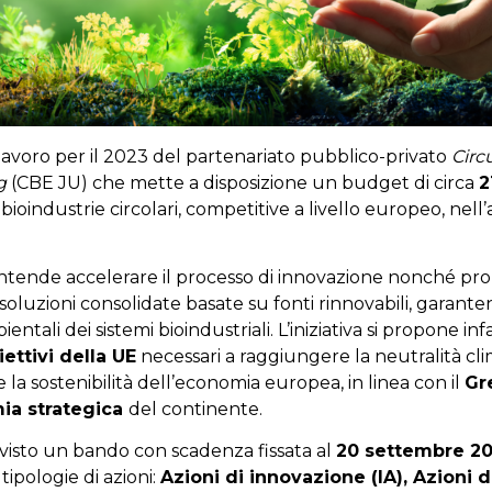
lavoro per il 2023 del partenariato pubblico-privato
Circ
ng
(CBE JU) che mette a disposizione un budget di circa
2
 bioindustrie circolari, competitive a livello europeo, nell
 intende accelerare il processo di innovazione nonché p
soluzioni consolidate basate su fonti rinnovabili, garante
entali dei sistemi bioindustriali. L’iniziativa si propone infa
iettivi della UE
necessari a raggiungere la neutralità cli
e la sostenibilità dell’economia europea, in linea con il
Gr
ia strategica
del continente.
evisto un bando con scadenza fissata al
20 settembre 2
tipologie di azioni:
Azioni di innovazione (IA), Azioni d