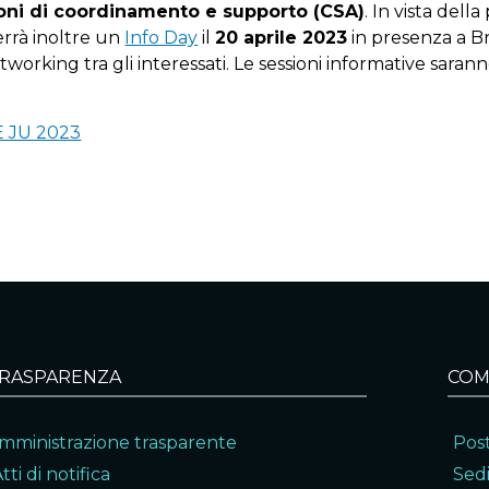
oni di coordinamento e supporto (CSA)
. In vista dell
errà inoltre un
Info Day
il
20 aprile 2023
in presenza a Br
tworking tra gli interessati. Le sessioni informative sara
E JU 2023
RASPARENZA
COM
mministrazione trasparente
Post
tti di notifica
Sedi