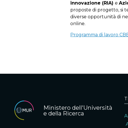
innovazione (RIA)
e
Azi
proposte di progetto, si t
diverse opportunità di ne
online.
Programma di lavoro CB
T
Ministero dell'Università
e della Ricerca
A
A