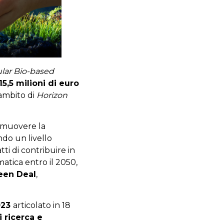
ular Bio-based
15,5 milioni di euro
’ambito di
Horizon
romuovere la
ndo un livello
tti di contribuire in
matica entro il 2050,
een Deal
,
023
articolato in 18
i ricerca e