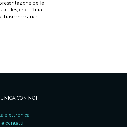
a presentazione delle
uxelles, che offrirà
nno trasmesse anche
UNICA CON NOI
a elettronica
 e contatti